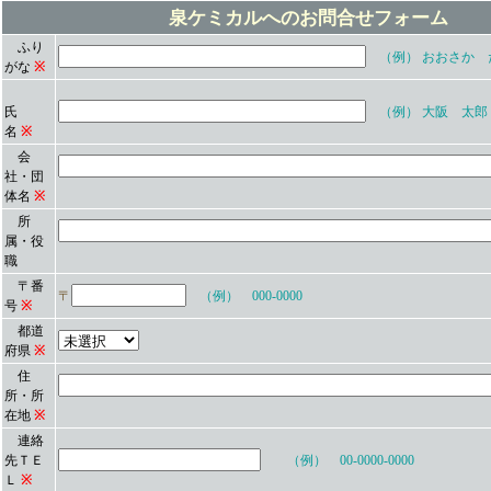
泉ケミカルへのお問合せフォーム
ふり
（例） おおさか 
がな
※
氏
（例） 大阪 太郎
名
※
会
社・団
体名
※
所
属・役
職
〒番
〒
（例） 000-0000
号
※
都道
府県
※
住
所・所
在地
※
連絡
先ＴＥ
（例） 00-0000-0000
Ｌ
※