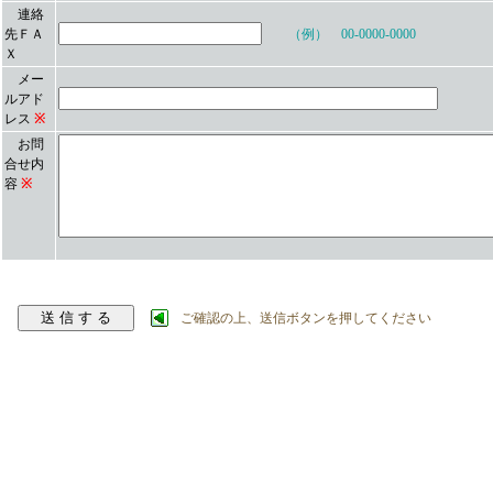
連絡
先ＦＡ
（例） 00-0000-0000
Ｘ
メー
ルアド
レス
※
お問
合せ内
容
※
ご確認の上、送信ボタンを押してください